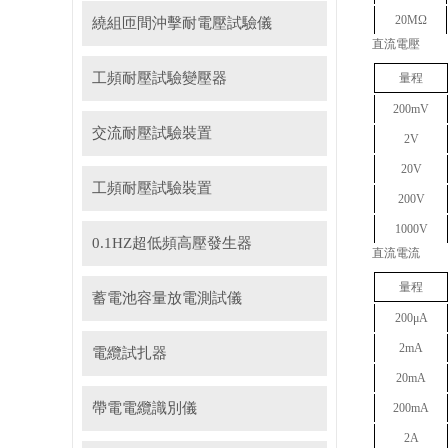
20MΩ
繞組匝間沖擊耐電壓試驗儀
直流電壓
工頻耐壓試驗變壓器
量程
200mV
交流耐壓試驗裝置
2V
20V
工頻耐壓試驗裝置
200V
1000V
0.1HZ超低頻高壓發生器
直流電流
量程
蓄電池容量放電測試儀
200μA
2mA
電纜試扎器
20mA
帶電電纜識別儀
200mA
2A