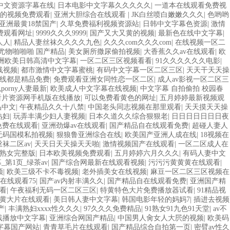
中文资源字幕在线
|
日本电影中文字幕久久久久久
|
一道本在线观看免费视
的视频免费观看
|
亚洲大胆综合在线观看
|
JK白丝喷白嫩嫩久久久
|
色哟哟
亚洲最黄18禁国产
|
久草免费福利视频资源站
|
日韩中文字幕色资源
|
激情
费观看网址
|
9999久久久9999
|
国产又大又黄的视频
|
最新色在线中文字幕
|
人人
|
精品人妻丝袜久久久久九色
|
久久久com久久久com
|
在线视频一区二
尤物啪啪啪 国产精品
|
美女厕所撒尿偷拍视频
|
大香蕉久久av在线观看
|
欧
洲欧美日韩高清中文字幕
|
一区二区三区视频看看
|
91久久久久久久电影
|
线视频
|
都市激情中文字幕蜜桃
|
有码中文字幕一区二区三区
|
天天干天天操
在线都是精品免费
|
免费观看亚洲女同性恋一区二区
|
成人av影视一区二区三
色porny人妻最新
|
欧美成人中文字幕在线视频
|
中文字幕 自拍偷拍 校园春
v看片资源网手机版在线播放
|
可以免费看黄色的网址
|
五月婷婷最新视频观
品中文
|
午夜精品久久十八禁
|
中国老头同志视频在那里观看
|
天天摸天天操
熟妇
|
玩弄丰满少妇人妻视频
|
日本久道久久综合狠狠老
|
日日日日日日日夜
免费在线观看
|
亚洲劲爆av在线观看
|
国产精品自在线观看免费
|
超碰人妻人
无码国模私拍视频
|
狠狼鲁亚洲综合在线
|
欧美国产亚洲人成在线
|
18视频在
袜二区av
|
天天日天天操天天啪
|
激情视频国产在线观看
|
一区二区成人在
妻熟女完整版
|
日本欧美视频免费观看
|
五月婷婷六月久久久
|
有码人妻中文
_第1页_绿茶av
|
国产综合网最新在线观看视频
|
污污污黄黄黄在线观看
|
频
|
欧美三级不卡不毒视频
|
老外插美女在线视频
|
麻豆一区二区三区视频在
在线观看75
|
国产av内射丰满久久
|
国产精品自在线观看免费
|
亚洲国产精
看
|
午夜福利无码一区二区三区
|
特黄特色大片免费播放器试看
|
91精品视
v黄大片在线观看
|
美日韩人妻中文字幕
|
韩国电影年轻的妈妈7
|
插进去视频
产
|
丰满熟妇xxxx性久久久
|
97久久久免费精品
|
91熟女91九色91天堂
|
av不
线播放中文字幕
|
亚洲综合网国产精品
|
中国男人肏女人大屄的视频
|
欧美码
字幕国产网站
|
青青草毛片在线观看
|
国产精品综合自拍第一页
|
密臂av性久