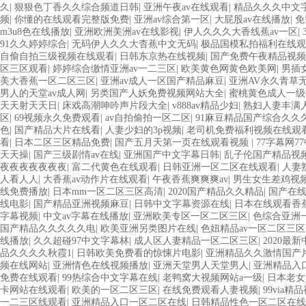
久
|
狠狠色丁香久久综合频道日韩
|
亚洲午夜av在线观看
|
精品久久久中文
频
|
你懂的在线观看完整版免费
|
亚洲av综合第一区
|
大屁股av在线播放
|
免
m3u8色在线播放
|
亚洲欧洲美洲av在线影视
|
伊人久久久大香线蕉av一区
|
91久久婷婷综合
|
无码伊人久久大杳蕉中文无码
|
极品国模私拍福利在线观
自偷自拍三级视频在线观看
|
日韩东京热在线视频
|
国产免费午夜精品视频
区三区观看
|
婷婷综合缴情亚洲av一二三区
|
欧美黄色网黄色欧美网
|
男插
美大香蕉一区二区三区
|
亚洲av成人一区国产精品麻豆
|
亚洲AV永久青草
男人的天堂av成人网
|
另类国产人妖免费视频网站大全
|
蜜桃黄色成人一级
天天射天天日
|
床戏高潮呻吟声片段大全
|
v888av精品少妇
|
熟妇人妻丰满
区
|
69视频永久免费观看
|
av自拍偷拍一区二区
|
91麻豆精品国产综合久久
色
|
国产精品大片在线看
|
人妻少妇的3p视频
|
老司机免费福利视频在线观
看
|
日本二区三区精品免费
|
国产五月天第一页在线观看视频
|
77字幕网7
天天操
|
国产三级剧情av在线
|
亚洲国产中文字幕日韩
|
乱子伦国产精品视
夜夜夜夜夜夜夜
|
富二代黄色在线观看
|
日韩亚洲一区二区在线观看
|
人妻
人看人人
|
大香蕉av动作片在线观看
|
午夜香蕉爽爽爽av
|
男生女生差鸡视
线免费播放
|
日本mm一区二区三区高清
|
2020国产精品久久精品
|
国产在线
线电影
|
国产精品亚洲视频麻豆
|
日韩中文字幕资源在线
|
日本在线观看香
字幕视频
|
中文av字幕在线播放
|
亚洲欧美专区一区二区三区
|
色综合亚洲
国产精品久久久久久电
|
欧美亚洲另类图片在线
|
色妞精品av一区二区三区
线播放
|
久久超碰97中文字幕林
|
成人区人妻精品一区二区三区
|
2020最
品久久久久秋霞1
|
日韩欧美免费看的惊悚片电影
|
亚洲精品久久激情国产
频在线网站
|
亚洲情色在线视频播放
|
亚洲天堂男人天堂男人
|
亚洲精品入
免费在线观看
|
99热综合中文字幕在线
|
老鸭窝大视频网站a一级
|
日本老女
卡网站在线观看
|
欧美的一区二区三区
|
在线免费观看人妻视频
|
99via精
一二三区线观看
|
亚洲精品入口一区二区在线
|
日韩精品性色一区二区在线