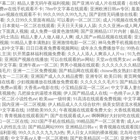
字幕二区
|
精品人妻无码午夜福利视频
|
国产亚洲AV成人片在线观看
|
在线
费av在线手机观看不卡
|
78m中文字幕在线观看
|
亚洲欧洲日韩av专区
|
羞羞
3atv视频在线观看不卡
|
99久久99久久99九九九
|
国产剧情无码播放在线看
|
看
|
久久日99久久里面有精品
|
可以看的一区二区三区
|
成人污视频在线免
|
日本黄站一区二区在线观看
|
天天日天天操人人舔
|
久久久亚洲av成人网
女下面真人视频
|
成人免费一级黄色激情网
|
国产亚洲精品137片内射
|
极品
无码士清品
|
精品人妻人人做人碰人人爽
|
成人国产av精品视频在线观看
|
亚
视频
|
91精品人妻丰满熟妇
|
亚洲激情电影一区二区
|
神马免费手机视频在
人妇中文字幕
|
日日日夜夜免费看视频网站
|
成年永久免费播放平台
|
99热
久主演
|
扒开黑森林福利视频免费看
|
久久人人添人人爽添人人片va
|
91九
看
|
亚洲国产视频在线播放
|
可以在线观看的av网站
|
天堂av在线男女av
|
a
7中文字幕
|
亚洲午夜av一区二区
|
男男小视频在线观看
|
久久久久久久久精
频毛片
|
亚洲一二三区免费视频
|
国产精品网在线观看
|
chinese熟女熟妇1老
熟女一二三区夜
|
亚洲国产成人久久精品蜜臀
|
亚洲专区 欧美日韩
|
黄页网
频在线看
|
少妇视频播放在线播放免费观看
|
久久久久久久毛片5
|
国产精品
免费av观看
|
大香蕉av电影在线
|
小宝精品探花一区二区av
|
中文字幕人妻丝
蕉视频色
|
几把操女的逼喷水视频
|
伊人国产精品成人在线
|
一色桃子av人
一区二区小说性色aⅴ
|
欧美aaa一级特黄
|
91高清在线观看免费视频
|
中文字幕
|
国内亚洲一区二区视频
|
伊人精品成人久久综合软件
|
插美女阴道流水视
新中文字幕在线
|
18禁欧美99久久
|
午夜视频在线观看免费大全
|
大香线蕉视频
片
|
青青视频在线观看国产
|
国产在线观看成人av
|
啊啊啊好大好好吃在线观
口一区二区在线
|
2021国产手机在线精品
|
99精品国产一区二区青青
|
成人a
人的性乱生活
|
国产精品网站9999
|
亚洲精品日韩a v
|
青青视频在线观看国
品福利影视
|
99久久久久久九九九b热
|
男人日女人B洞的裸体视频
|
北岛玲在
观看
|
中文字幕aⅴ人妻一区二区蜜桃
|
国产欧美精品区一区二区
|
亚洲中文