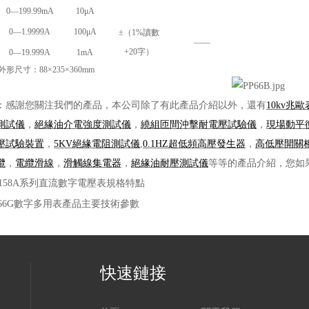
0—199.99mA
10μA
0—1.9999A
100μA
±（1%讀數
——
+20字）
0—19.999A
1mA
外形尺寸：88×235×360mm
：感謝您關注我們的產品，本公司除了有此產品介紹以外，還有
10kv兆歐
測試儀
，
絕緣油介電強度測試儀
，
繞組匝間沖擊耐電壓試驗儀
，
現場動平
壓試驗裝置
，
5KV絕緣電阻測試儀
,
0.1HZ超低頻高壓發生器
，
高低壓開關
纜
，
電纜滑線
，
滑觸線集電器
，
絕緣油耐壓測試儀
等等的產品介紹，您如
Z158A系列直流數字電壓表規格特點
F66G數字多用表產品主要技術參數
快速鏈接