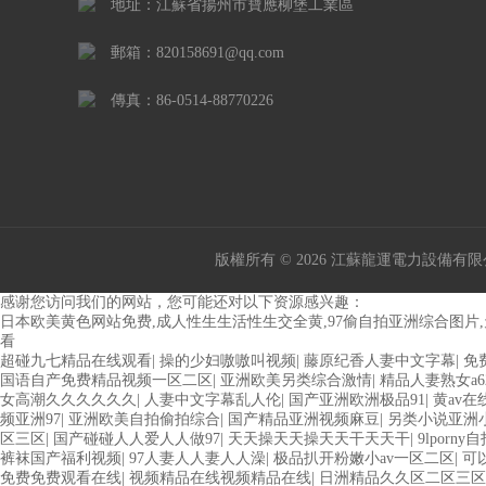
地址：江蘇省揚州市寶應柳堡工業區
郵箱：820158691@qq.com
傳真：86-0514-88770226
版權所有 © 2026 江蘇龍運電力設備有限公司 A
感谢您访问我们的网站，您可能还对以下资源感兴趣：
日本欧美黄色网站免费,成人性生生活性生交全黄,97偷自拍亚洲综合图片
看
超碰九七精品在线观看
|
操的少妇嗷嗷叫视频
|
藤原纪香人妻中文字幕
|
免
国语自产免费精品视频一区二区
|
亚洲欧美另类综合激情
|
精品人妻熟女a6
女高潮久久久久久久
|
人妻中文字幕乱人伦
|
国产亚洲欧洲极品91
|
黄av
频亚洲97
|
亚洲欧美自拍偷拍综合
|
国产精品亚洲视频麻豆
|
另类小说亚洲
区三区
|
国产碰碰人人爱人人做97
|
天天操天天操天天干天天干
|
9lporn
裤袜国产福利视频
|
97人妻人人妻人人澡
|
极品扒开粉嫩小av一区二区
|
可
免费免费观看在线
|
视频精品在线视频精品在线
|
日洲精品久久区二区三区