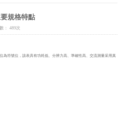
主要規格特點
數： 489次
其中一位為符號位，該表具有功耗低、分辨力高、準確性高、交流測量采用真