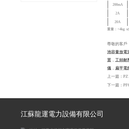
200mA
2A
20A
重量：<4kg
u
尊敬的客戶
池容量放電
置
，
工頻耐
儀
，
扁平電
上一篇：
P
下一篇：
P
江蘇龍運電力設備有限公司