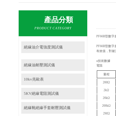
產品分類
PRODUCT CATEGORY
PF66B型數
PF66B型
絕緣油介電強度測試儀
有效值，對被
u
技術數據
絕緣油耐壓測試儀
電阻
量程
10kv兆歐表
200Ω
2kΩ
5KV絕緣電阻測試儀
20kΩ
200kΩ
絕緣靴絕緣手套耐壓測試儀
2MΩ