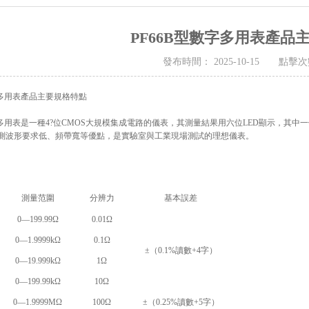
PF66B型數字多用表產品
發布時間： 2025-10-15 點擊次
字多用表
產品主要規格特點
數字多用表是一種4?位CMOS大規模集成電路的儀表，其測量結果用六位LED顯示，
測波形要求低、頻帶寬等優點，是實驗室與工業現場測試的理想儀表。
測量范圍
分辨力
基本誤差
0—199.99Ω
0.01Ω
0—1.9999kΩ
0.1Ω
±（0.1%讀數+4字）
0—19.999kΩ
1Ω
0—199.99kΩ
10Ω
0—1.9999MΩ
100Ω
±（0.25%讀數+5字）