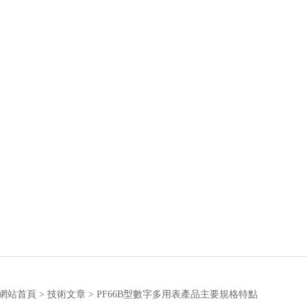
網站首頁
>
技術文章
> PF66B型數字多用表產品主要規格特點