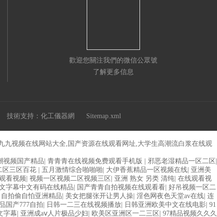
歡迎您關注我們的微信公眾號
了解更多信息
技術支持：
化工儀器網
Sitemap.xml
,九九视频在线网站大全,国产资源在线观看网址,大学生高潮流白浆在线观
潮视频国产精品
|
青青青在线视频免费观看手机版
|
邪恶老湿精品一区二区
|
二区三区百花
|
五月激情综合啪啪啪
|
大伊香蕉精品一区视频在线
|
亚洲美
观看视频
|
视频一区视频二区视频三区
|
亚洲 熟女 另类 清纯
|
在线观看视
文字幕中文有码在线精品
|
国产青青自拍视频在线观看看
|
好吊视频一区二
|
自拍偷自怕亚洲精品
|
美女把腿张开让男人操
|
淫色网夜色天堂av在线
|
连
品国产777自拍
|
日韩一二三在线视频播放
|
日韩亚洲欧美中文在线电影
|
91
文字幕
|
亚洲成aⅴ人片极品少妇
|
欧美区亚洲区一二三区
|
97精品视频久久久