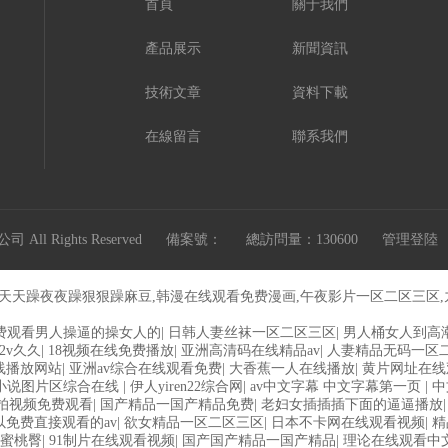
首頁
關于我們
產品展示
新聞資訊
技術文章
資料下載
在線留言
聯系我們
ll Rights Reserved
備案號：
總訪問量：130600
管理登陸
,天天躁夜夜躁狠狠躁麻豆,韩漫在线观看免费漫画,午夜影片一区二区三区
费观看男人操逼的操女人的
|
日韩人妻丝袜一区二区三区
|
男人桶女人到高
2v久久
|
18视频在线免费播放
|
亚洲高清码在线精品av
|
人妻精品无码一区
在线播放网站
|
亚洲av综合在线观看免费
|
大香蕉一人在线播放
|
黄片网址在线
小说图片区综合在线
|
伊人yiren22综合网
|
av中文字幕 中文字幕第一页
|
中
y自拍视频免费观看
|
国产精品一国产精品免费
|
老妇女插插插下面的逼逼播放
以免费直接观看的av
|
欲女精品一区二区三区
|
日本不卡网在线观看视频
|
精
蜜桃臀
|
91制片在线观看视频
|
国产国产精品一国产精品
|
理论在线观看中