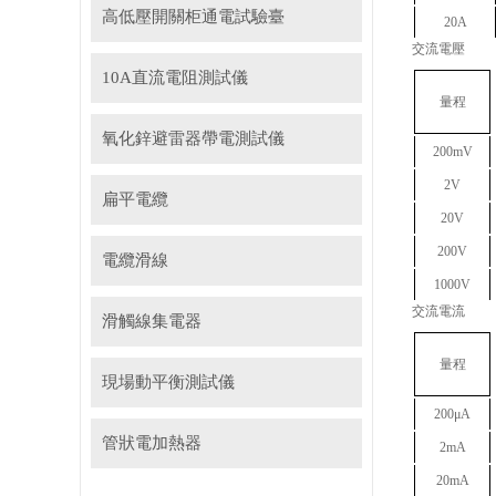
高低壓開關柜通電試驗臺
20A
交流電壓
10A直流電阻測試儀
量程
氧化鋅避雷器帶電測試儀
200mV
2V
扁平電纜
20V
200V
電纜滑線
1000V
交流電流
滑觸線集電器
量程
現場動平衡測試儀
200μA
管狀電加熱器
2mA
20mA