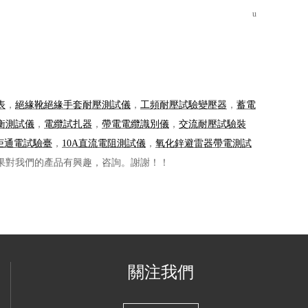
u
表
，
絕緣靴絕緣手套耐壓測試儀
，
工頻耐壓試驗變壓器
，
蓄電
衡測試儀
，
電纜試扎器
，
帶電電纜識別儀
，
交流耐壓試驗裝
柜通電試驗臺
，
10A直流電阻測試儀
，
氧化鋅避雷器帶電測試
果對我們的產品有興趣，咨詢。謝謝！！
關注我們